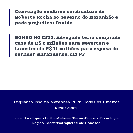
Convenção confirma candidatura de
Roberto Rocha ao Governo do Maranhão e
pode prejudicar Braide
ROMBO NO INSS: Advogado teria comprado
casa de R$ 6 milhões para Weverton e
transferido R$ 11 milhões para esposa do
senador maranhense, diz PF
Enquanto Isso no Maranhão 2026. Todos os Direitos
Reservados.
Início
Brasil
Esporte
Política
Culinária
Turismo
Famosos
Tecnologia
Região Tocantina
Enquetes
Fale Conosco