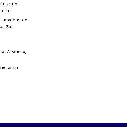
litar no
reito.
e imagens de
to. Em
o. A versão,
 reclamar