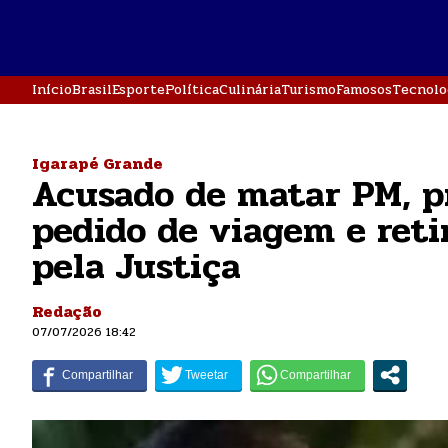
Início
Brasil
Esporte
Política
Culinária
Turismo
Famosos
Tecnolo
Igarapé Grande
Acusado de matar PM, p
pedido de viagem e reti
pela Justiça
Redação
07/07/2026 18:42