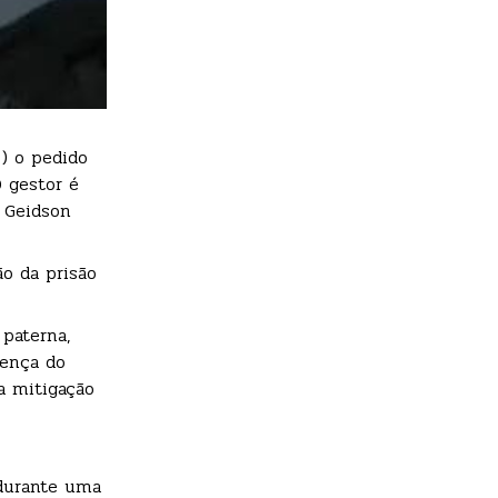
2) o pedido
O gestor é
r Geidson
ão da prisão
 paterna,
sença do
 a mitigação
 durante uma