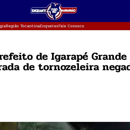
gia
Região Tocantina
Enquetes
Fale Conosco
refeito de Igarapé Grande
rada de tornozeleira nega