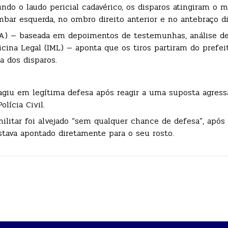
ndo o laudo pericial cadavérico, os disparos atingiram o mi
mbar esquerda, no ombro direito anterior e no antebraço di
MA) — baseada em depoimentos de testemunhas, análise d
cina Legal (IML) — aponta que os tiros partiram do prefei
a dos disparos.
agiu em legítima defesa após reagir a uma suposta agressã
lícia Civil.
 militar foi alvejado “sem qualquer chance de defesa”, após
stava apontado diretamente para o seu rosto.