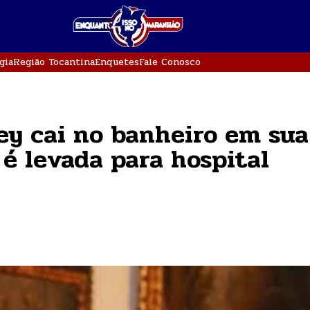
gia
Região Tocantina
Enquetes
Fale Conosco
ey cai no banheiro em sua
 é levada para hospital