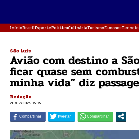
Início
Brasil
Esporte
Política
Culinária
Turismo
Famosos
Tecnolo
São Luís
Avião com destino a São
ficar quase sem combus
minha vida” diz passage
Redação
20/02/2025 19:19