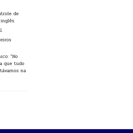
trole de
inglês.
l.
eiros
ico: “No
sa que tudo
estávamos na