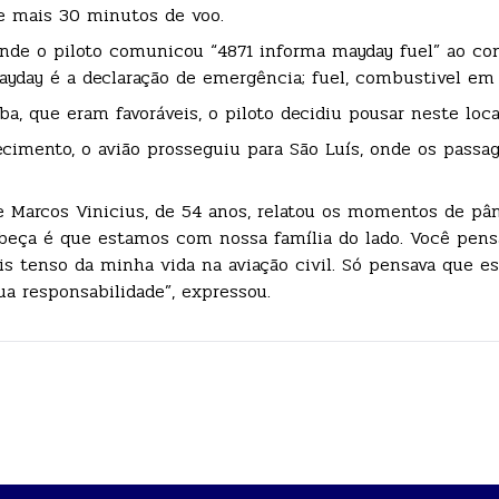
) e mais 30 minutos de voo.
nde o piloto comunicou “4871 informa mayday fuel” ao con
ayday é a declaração de emergência; fuel, combustivel em 
a, que eram favoráveis, o piloto decidiu pousar neste loca
imento, o avião prosseguiu para São Luís, onde os passag
e Marcos Vinicius, de 54 anos, relatou os momentos de pân
beça é que estamos com nossa família do lado. Você pen
ais tenso da minha vida na aviação civil. Só pensava que 
ua responsabilidade”, expressou.