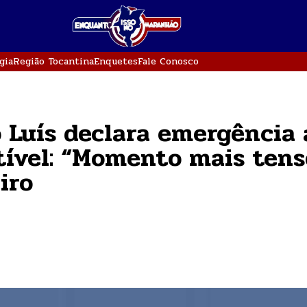
gia
Região Tocantina
Enquetes
Fale Conosco
 Luís declara emergência 
tível: “Momento mais tens
iro