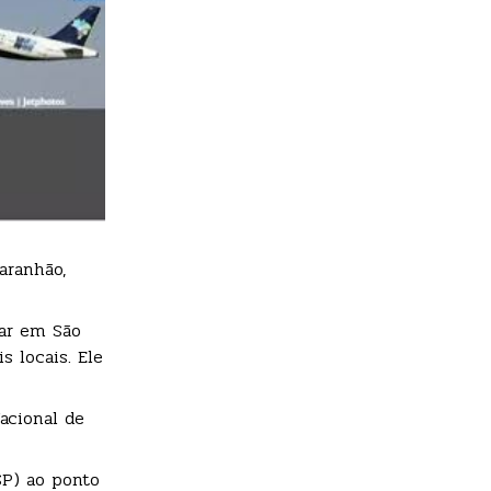
aranhão,
sar em São
s locais. Ele
acional de
SP) ao ponto