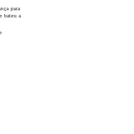
ança para
e bateu a
e