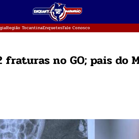
gia
Região Tocantina
Enquetes
Fale Conosco
 fraturas no GO; pais do 