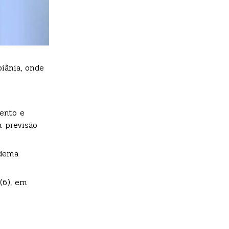
iânia, onde
ento e
m previsão
edema
(6), em