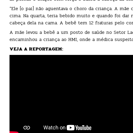
“Ele [o pai] não aguentava o choro da criança. A mãe 
cima. Na quarta, teria bebido muito e quando foi dar 
cabeça dela na cama. A bebê tem 12 fraturas pelo corp
A mãe levou a bebê a um posto de saúde no Setor Lagun
encaminhou a criança ao HMI, onde a médica suspeito
VEJA A REPORTAGEM: