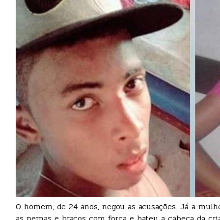
O homem, de 24 anos, negou as acusações. Já a mulher
as pernas e braços com força e bateu a cabeça da cr