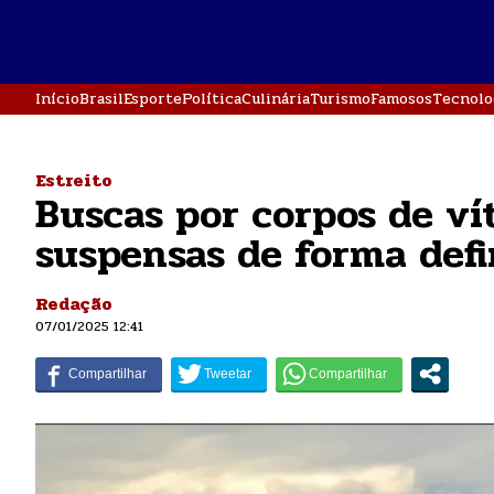
Início
Brasil
Esporte
Política
Culinária
Turismo
Famosos
Tecnolo
Estreito
Buscas por corpos de v
suspensas de forma defi
Redação
07/01/2025 12:41