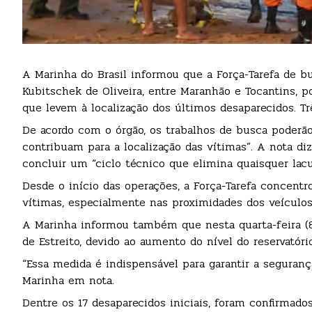
A Marinha do Brasil informou que a Força-Tarefa de b
Kubitschek de Oliveira, entre Maranhão e Tocantins, po
que levem à localização dos últimos desaparecidos. T
De acordo com o órgão, os trabalhos de busca poderã
contribuam para a localização das vítimas”. A nota d
concluir um “ciclo técnico que elimina quaisquer lacu
Desde o início das operações, a Força-Tarefa concentr
vítimas, especialmente nas proximidades dos veículo
A Marinha informou também que nesta quarta-feira (8)
de Estreito, devido ao aumento do nível do reservatór
“Essa medida é indispensável para garantir a segura
Marinha em nota.
Dentre os 17 desaparecidos iniciais, foram confirmad