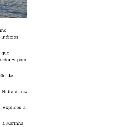
ino
 indícios
s que
hadores para
ção das
Hidrelétrica
, explicou a
o a Marinha