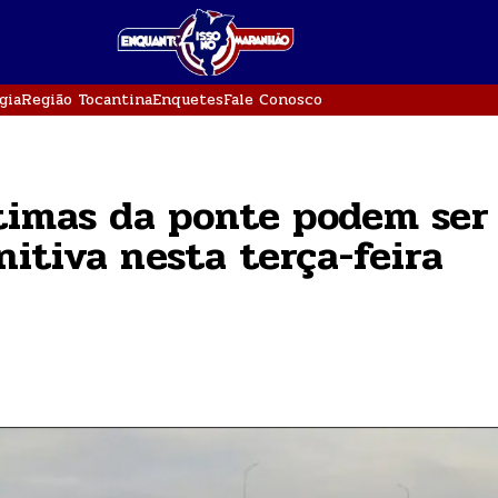
gia
Região Tocantina
Enquetes
Fale Conosco
ítimas da ponte podem ser
nitiva nesta terça-feira