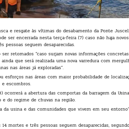
usca e resgate às vítimas do desabamento da Ponte Juscel
de ser encerrada nesta terça-feira (7) caso não haja novos
rês pessoas seguem desaparecidas.
o ser retomados “caso surjam novas informações concreta
iz ainda que será realizada uma nova varredura com mergul
nas nas áreas já exploradas”.
ou esforços nas áreas com maior probabilidade de localiza
s e escombros.
 ocorrerá a abertura das comportas da barragem da Usina 
io e do regime de chuvas na região.
nça da usina e das comunidades que vivem em seu entorno”
os 14 mortes e três pessoas seguem desaparecidas, segund