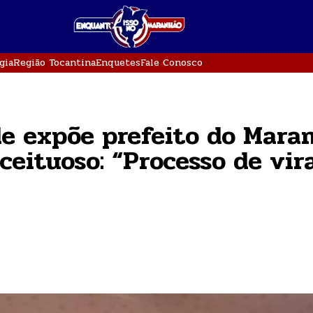
gia
Região Tocantina
Enquetes
Fale Conosco
e expõe prefeito do Mara
eituoso: “Processo de vir