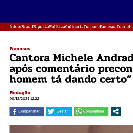
Início
Brasil
Esporte
Política
Culinária
Turismo
Famosos
Tecnolo
Famosos
Cantora Michele Andrad
após comentário preconc
homem tá dando certo”
Redação
09/12/2024 12:22