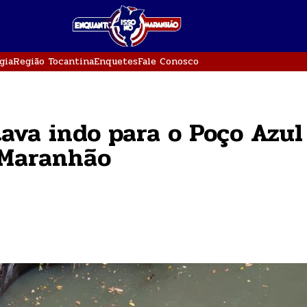
gia
Região Tocantina
Enquetes
Fale Conosco
tava indo para o Poço Azul
 Maranhão