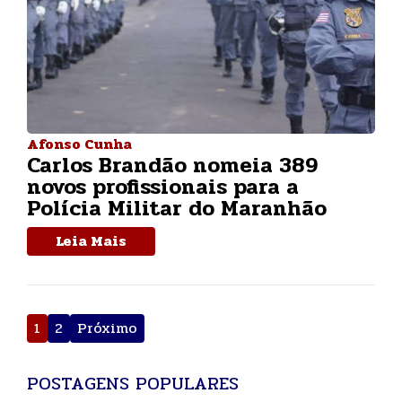
Afonso Cunha
Carlos Brandão nomeia 389
novos profissionais para a
Polícia Militar do Maranhão
Leia Mais
Paginação
1
2
Próximo
de
posts
POSTAGENS POPULARES