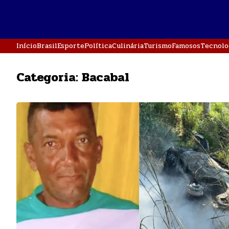
Início
Brasil
Esporte
Política
Culinária
Turismo
Famosos
Tecnolo
Categoria:
Bacabal