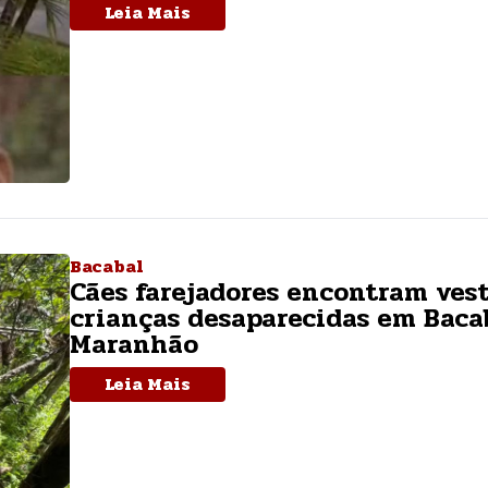
Leia Mais
Bacabal
Cães farejadores encontram vest
crianças desaparecidas em Baca
Maranhão
Leia Mais