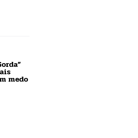
Gorda”
ais
om medo