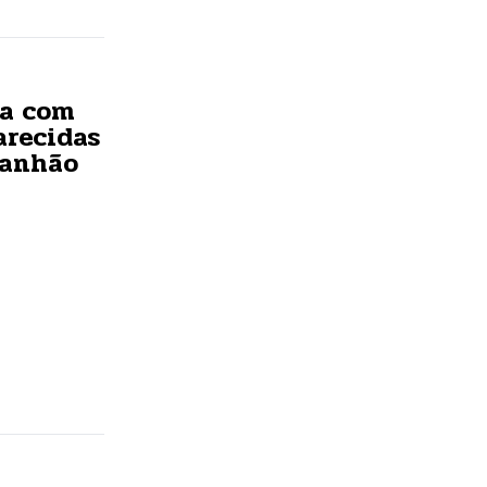
da com
arecidas
ranhão