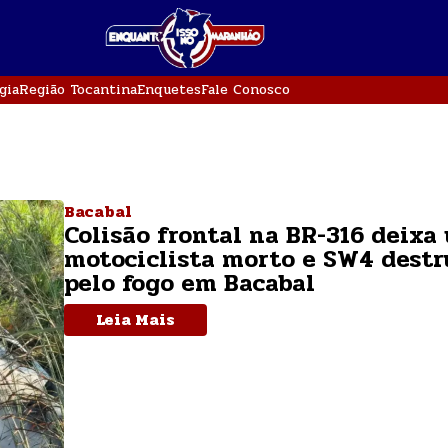
gia
Região Tocantina
Enquetes
Fale Conosco
Bacabal
Colisão frontal na BR-316 deixa
motociclista morto e SW4 destr
pelo fogo em Bacabal
Leia Mais