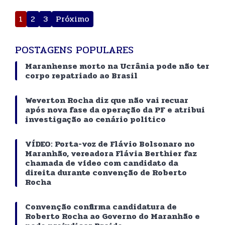
Paginação
1
2
3
Próximo
de
posts
POSTAGENS POPULARES
Maranhense morto na Ucrânia pode não ter
corpo repatriado ao Brasil
Weverton Rocha diz que não vai recuar
após nova fase da operação da PF e atribui
investigação ao cenário político
VÍDEO: Porta-voz de Flávio Bolsonaro no
Maranhão, vereadora Flávia Berthier faz
chamada de vídeo com candidato da
direita durante convenção de Roberto
Rocha
Convenção confirma candidatura de
Roberto Rocha ao Governo do Maranhão e