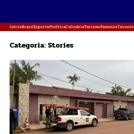
Início
Brasil
Esporte
Política
Culinária
Turismo
Famosos
Tecnolo
Categoria:
Stories