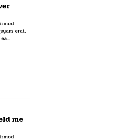
ver
eirmod
quyam erat,
a...
held me
eirmod