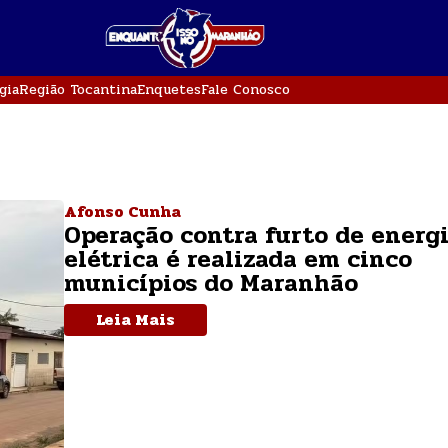
gia
Região Tocantina
Enquetes
Fale Conosco
Afonso Cunha
Operação contra furto de energ
elétrica é realizada em cinco
municípios do Maranhão
Leia Mais