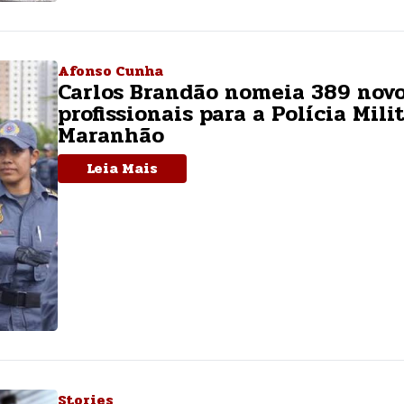
Afonso Cunha
Carlos Brandão nomeia 389 nov
profissionais para a Polícia Mili
Maranhão
Leia Mais
Stories