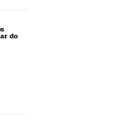
os
tar do