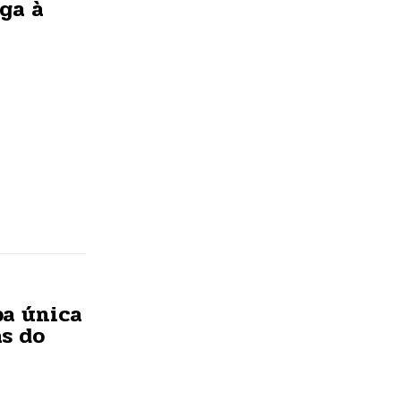
ga à
pa única
as do