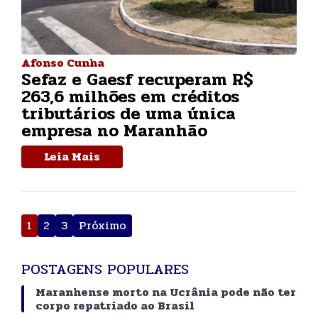
Afonso Cunha
Sefaz e Gaesf recuperam R$
263,6 milhões em créditos
tributários de uma única
empresa no Maranhão
Leia Mais
Paginação
1
2
3
Próximo
de
posts
POSTAGENS POPULARES
Maranhense morto na Ucrânia pode não ter
corpo repatriado ao Brasil