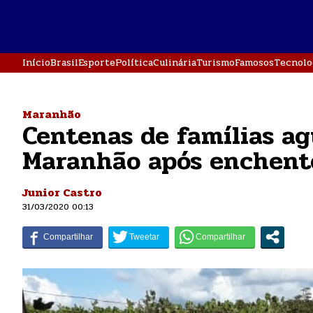
Início
Brasil
Esporte
Política
Culinária
Turismo
Famosos
Tecnolo
Maranhão
Centenas de famílias a
Maranhão após enchent
Junior Castro
31/03/2020 00:13