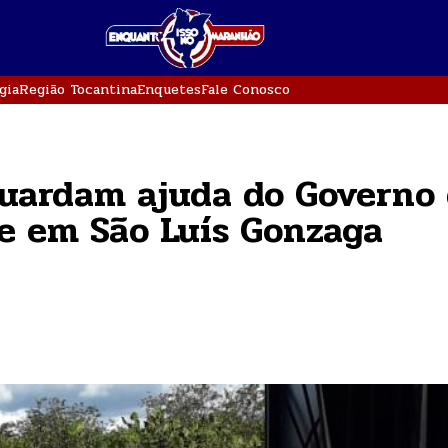
gia
Região Tocantina
Enquetes
Fale Conosco
guardam ajuda do Governo
e em São Luís Gonzaga