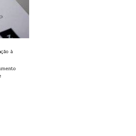
ação à
cumento
e