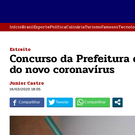
Início
Brasil
Esporte
Política
Culinária
Turismo
Famosos
Tecnolo
Estreito
Concurso da Prefeitura 
do novo coronavírus
Junior Castro
16/03/2020 18:05