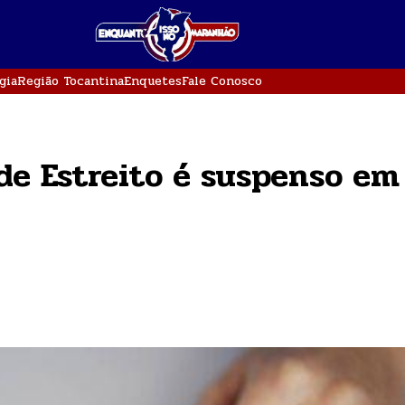
gia
Região Tocantina
Enquetes
Fale Conosco
de Estreito é suspenso em