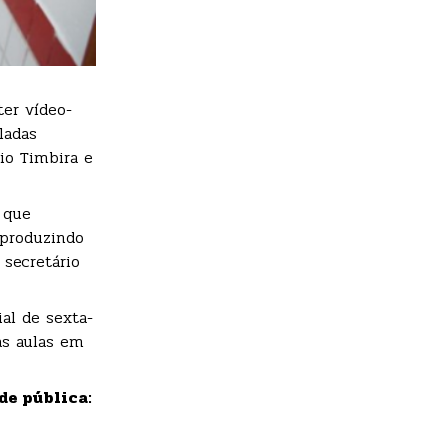
er vídeo-
ladas
io Timbira e
 que
 produzindo
 secretário
al de sexta-
as aulas em
de pública: