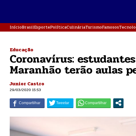
Início
Brasil
Esporte
Política
Culinária
Turismo
Famosos
Tecnolo
Educação
Coronavírus: estudantes
Maranhão terão aulas pe
Junior Castro
29/03/2020 15:53