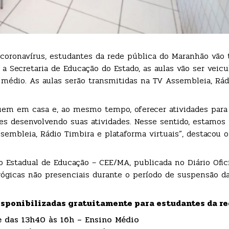
oronavírus, estudantes da rede pública do Maranhão vão t
 a Secretaria de Educação do Estado, as aulas vão ser veicu
édio. As aulas serão transmitidas na TV Assembleia, Rád
quem em casa e, ao mesmo tempo, oferecer atividades para
s desenvolvendo suas atividades. Nesse sentido, estamos
embleia, Rádio Timbira e plataforma virtuais”, destacou o
 Estadual de Educação – CEE/MA, publicada no Diário Ofici
dagógicas não presenciais durante o período de suspensão d
disponibilizadas gratuitamente para estudantes da re
e das 13h40 às 16h – Ensino Médio