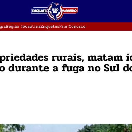
gia
Região Tocantina
Enquetes
Fale Conosco
priedades rurais, matam i
o durante a fuga no Sul d