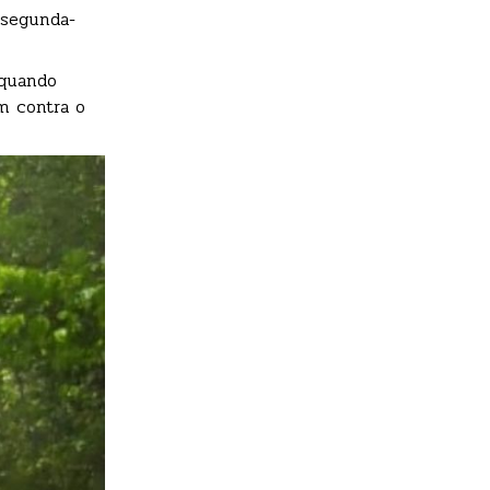
 segunda-
 quando
m contra o