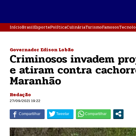
Início
Brasil
Esporte
Política
Culinária
Turismo
Famosos
Tecnolo
Governador Edison Lobão
Criminosos invadem pro
e atiram contra cachorr
Maranhão
Redação
27/09/2021 19:22