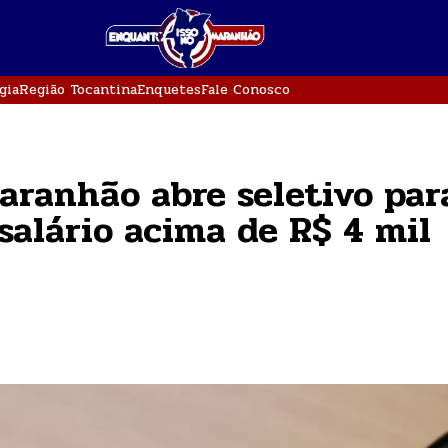
gia
Região Tocantina
Enquetes
Fale Conosco
aranhão abre seletivo par
salário acima de R$ 4 mil