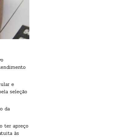
vo
atendimento
ular e
pela seleção
o da
o ter apreço
atuita às