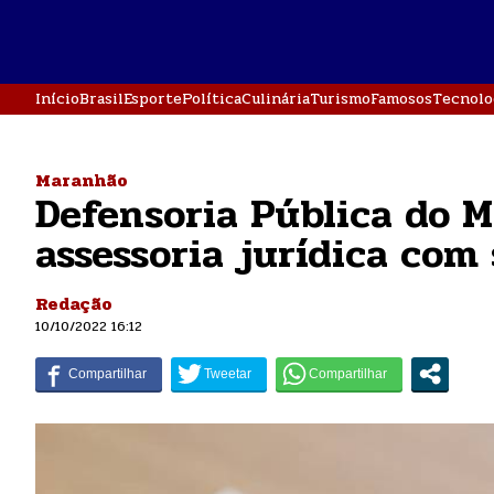
Início
Brasil
Esporte
Política
Culinária
Turismo
Famosos
Tecnolo
Maranhão
Defensoria Pública do M
assessoria jurídica com 
Redação
10/10/2022 16:12