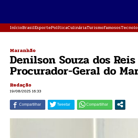
Início
Brasil
Esporte
Política
Culinária
Turismo
Famosos
Tecnolo
Maranhão
Denilson Souza dos Rei
Procurador-Geral do Ma
Redação
19/08/2025 16:33