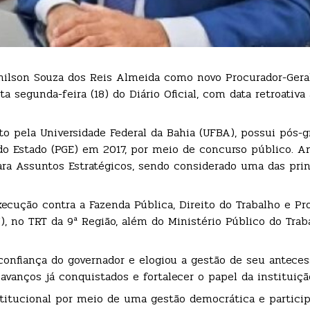
nilson Souza dos Reis Almeida como novo Procurador-Gera
segunda-feira (18) do Diário Oficial, com data retroativa 
ito pela Universidade Federal da Bahia (UFBA), possui pós-
 do Estado (PGE) em 2017, por meio de concurso público. A
ara Assuntos Estratégicos, sendo considerado uma das prin
ecução contra a Fazenda Pública, Direito do Trabalho e Pr
J), no TRT da 9ª Região, além do Ministério Público do Trab
nfiança do governador e elogiou a gestão de seu antecess
avanços já conquistados e fortalecer o papel da instituiçã
titucional por meio de uma gestão democrática e particip