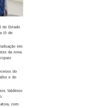
l do Estado
a 15 de
graduação em
ntes da nova
cipais
ocesso do
alho e do
or, Valdenio
o.
ativa, com