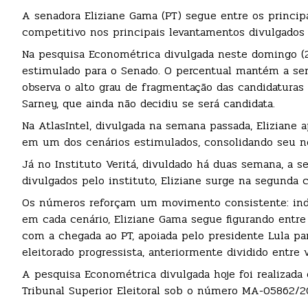
A senadora Eliziane Gama (PT) segue entre os princ
competitivo nos principais levantamentos divulgados 
Na pesquisa Econométrica divulgada neste domingo (24
estimulado para o Senado. O percentual mantém a se
observa o alto grau de fragmentação das candidaturas
Sarney, que ainda não decidiu se será candidata.
Na AtlasIntel, divulgada na semana passada, Eliziane 
em um dos cenários estimulados, consolidando seu no
Já no Instituto Veritá, divuldado há duas semana, a
divulgados pelo instituto, Eliziane surge na segunda
Os números reforçam um movimento consistente: in
em cada cenário, Eliziane Gama segue figurando entr
com a chegada ao PT, apoiada pelo presidente Lula par
eleitorado progressista, anteriormente dividido entre 
A pesquisa Econométrica divulgada hoje foi realizada e
Tribunal Superior Eleitoral sob o número MA-05862/2