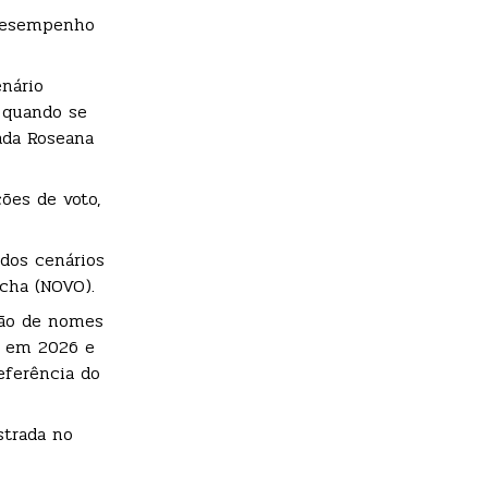
 desempenho
nário
 quando se
ada Roseana
ões de voto,
dos cenários
ocha (NOVO).
ção de nomes
o em 2026 e
eferência do
strada no