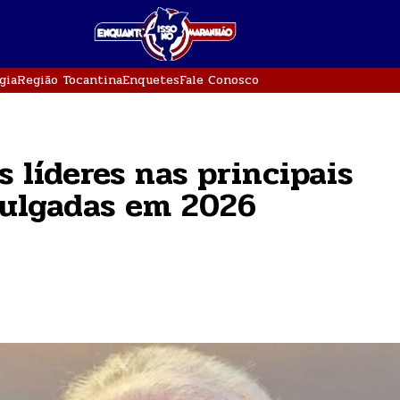
gia
Região Tocantina
Enquetes
Fale Conosco
s líderes nas principais
vulgadas em 2026