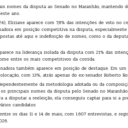
ipais nomes da disputa ao Senado no Maranhão, mantendo
este ano.
), Eliziane aparece com 7,8% das intenções de voto no ce
nadora em posição competitiva na disputa, especialmente
 postas até aqui e indefinição de nomes, como o da deput
aparece na liderança isolada da disputa com 21% das intenç
me entre os mais competitivos da corrida.
 senadora também aparece em posição de destaque. Em um 
 colocação, com 13%, atrás apenas do ex-senador Roberto R
dependentemente da metodologia adotada ou da composi
e os principais nomes da disputa pelo Senado no Maranhã
a a disputar a reeleição, ela conseguiu captar para si a pr
vários candidatos
ntre os dias 11 e 14 de maio, com 1.607 entrevistas, e regi
026.