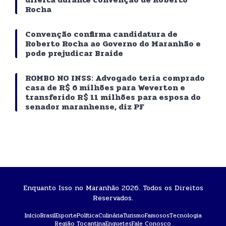
Rocha
Convenção confirma candidatura de
Roberto Rocha ao Governo do Maranhão e
pode prejudicar Braide
ROMBO NO INSS: Advogado teria comprado
casa de R$ 6 milhões para Weverton e
transferido R$ 11 milhões para esposa do
senador maranhense, diz PF
Enquanto Isso no Maranhão 2026. Todos os Direitos
Reservados.
Início
Brasil
Esporte
Política
Culinária
Turismo
Famosos
Tecnologia
Região Tocantina
Enquetes
Fale Conosco