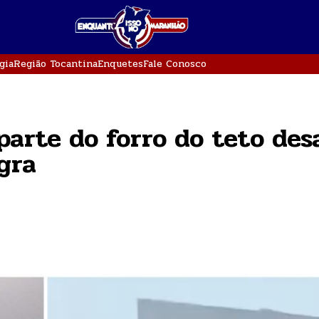
gia
Região Tocantina
Enquetes
Fale Conosco
parte do forro do teto des
gra