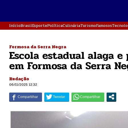
Início
Brasil
Esporte
Política
Culinária
Turismo
Famosos
Tecnolo
Formosa da Serra Negra
Escola estadual alaga e 
em Formosa da Serra Ne
Redação
06/11/2025 12:32