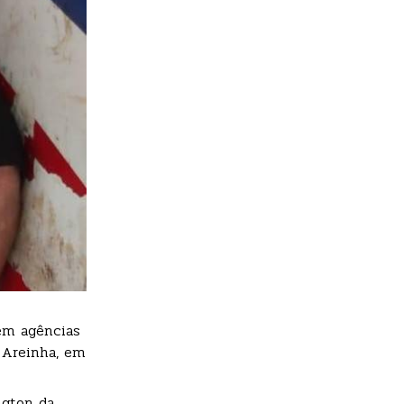
 em agências
o Areinha, em
ngton da