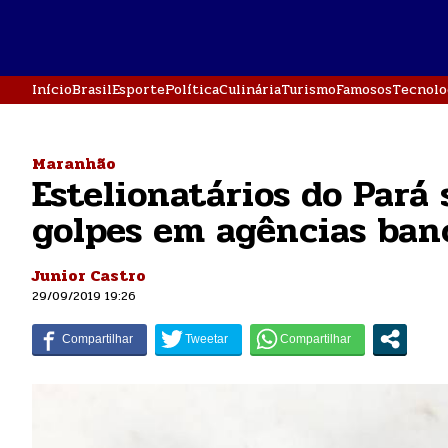
Início
Brasil
Esporte
Política
Culinária
Turismo
Famosos
Tecnolo
Maranhão
Estelionatários do Pará
golpes em agências ban
Junior Castro
29/09/2019 19:26