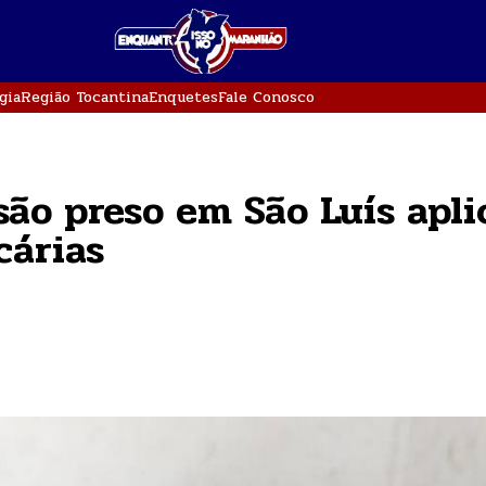
gia
Região Tocantina
Enquetes
Fale Conosco
 são preso em São Luís apl
cárias