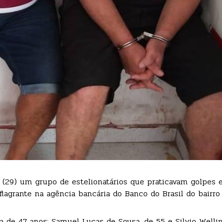
 (29) um grupo de estelionatários que praticavam golpes
flagrante na agência bancária do Banco do Brasil do bairr
a de 47 anos; Samuel Lucas de Sousa, de 55 e Silvio Welli