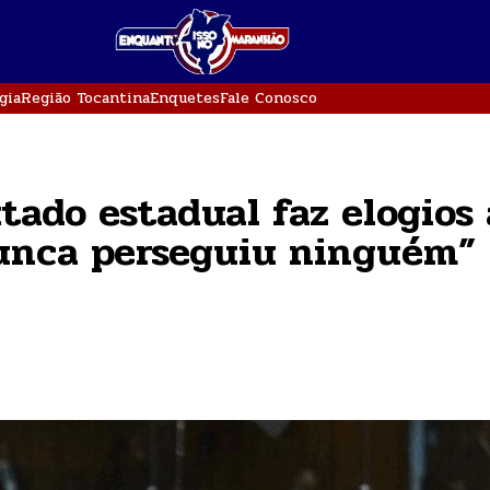
gia
Região Tocantina
Enquetes
Fale Conosco
tado estadual faz elogios
Nunca perseguiu ninguém”