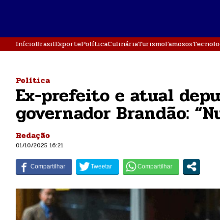
Início
Brasil
Esporte
Política
Culinária
Turismo
Famosos
Tecnolo
Política
Ex-prefeito e atual depu
governador Brandão: “
Redação
01/10/2025 16:21