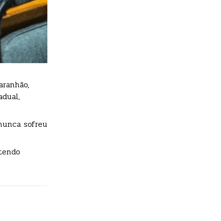
aranhão,
adual,
nunca sofreu
tendo