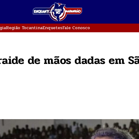
gia
Região Tocantina
Enquetes
Fale Conosco
Braide de mãos dadas em S