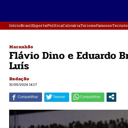
Início
Brasil
Esporte
Política
Culinária
Turismo
Famosos
Tecnolo
Maranhão
Flávio Dino e Eduardo 
Luís
Redação
31/05/2024 14:17