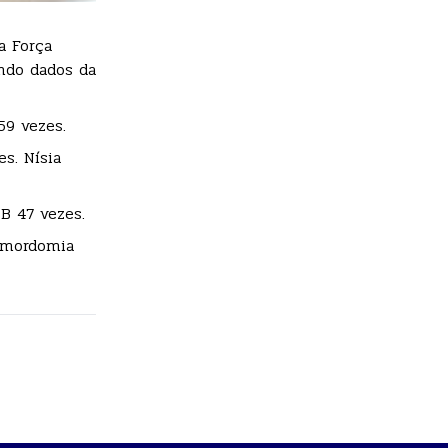
a Força
ndo dados da
59 vezes.
s. Nísia
B 47 vezes.
à mordomia