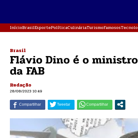
Início
Brasil
Esporte
Política
Culinária
Turismo
Famosos
Tecnolo
Brasil
Flávio Dino é o ministr
da FAB
Redação
28/08/2023 10:49