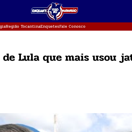
gia
Região Tocantina
Enquetes
Fale Conosco
o de Lula que mais usou ja