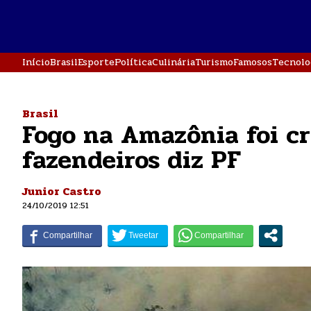
Início
Brasil
Esporte
Política
Culinária
Turismo
Famosos
Tecnolo
Brasil
Fogo na Amazônia foi cr
fazendeiros diz PF
Junior Castro
24/10/2019 12:51