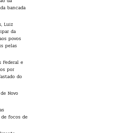
ção da
mada bancada
, Luiz
ipar da
aos povos
is pelas
s Federal e
sos por
fastado do
 de Novo
as
o de focos de