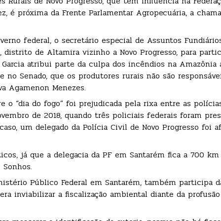
es Rurais de Novo Progresso, que tem influência na Federa
 vez, é próxima da Frente Parlamentar Agropecuária, a cha
erno federal, o secretário especial de Assuntos Fundiários
distrito de Altamira vizinho a Novo Progresso, para partic
 Garcia atribui parte da culpa dos incêndios na Amazônia 
e no Senado, que os produtores rurais não são responsáve
tava Agamenon Menezes.
 o “dia do fogo” foi prejudicada pela rixa entre as polícia
vembro de 2018, quando três policiais federais foram pre
caso, um delegado da Polícia Civil de Novo Progresso foi a
icos, já que a delegacia da PF em Santarém fica a 700 km
s Sonhos.
inistério Público Federal em Santarém, também participa d
era inviabilizar a fiscalização ambiental diante da profusã