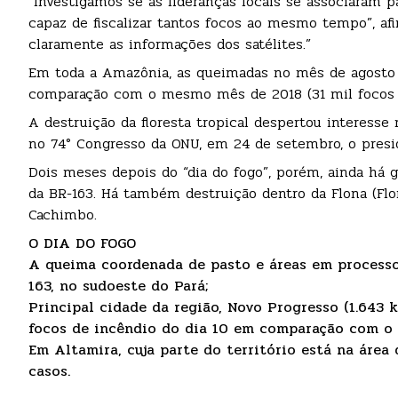
“Investigamos se as lideranças locais se associaram pa
capaz de fiscalizar tantos focos ao mesmo tempo”, afir
claramente as informações dos satélites.”
Em toda a Amazônia, as queimadas no mês de agosto
comparação com o mesmo mês de 2018 (31 mil focos c
A destruição da floresta tropical despertou interesse
no 74° Congresso da ONU, em 24 de setembro, o presi
Dois meses depois do “dia do fogo”, porém, ainda há 
da BR-163. Há também destruição dentro da Flona (Flo
Cachimbo.
O DIA DO FOGO
A queima coordenada de pasto e áreas em processo 
163, no sudoeste do Pará;
Principal cidade da região, Novo Progresso (1.643
focos de incêndio do dia 10 em comparação com o di
Em Altamira, cuja parte do território está na área 
casos.