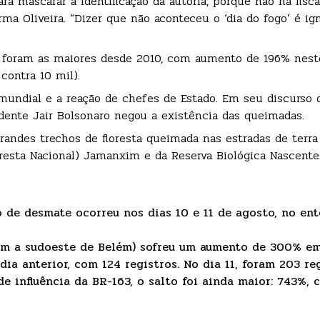
ra mascarar a identificação da autoria, porque não há fisca
ma Oliveira. “Dizer que não aconteceu o ‘dia do fogo’ é ig
 foram as maiores desde 2010, com aumento de 196% nes
ontra 10 mil).
 mundial e a reação de chefes de Estado. Em seu discurso 
dente Jair Bolsonaro negou a existência das queimadas.
grandes trechos de floresta queimada nas estradas de terr
resta Nacional) Jamanxim e da Reserva Biológica Nascente
de desmate ocorreu nos dias 10 e 11 de agosto, no en
 km a sudoeste de Belém) sofreu um aumento de 300% e
a anterior, com 124 registros. No dia 11, foram 203 reg
de influência da BR-163, o salto foi ainda maior: 743%,