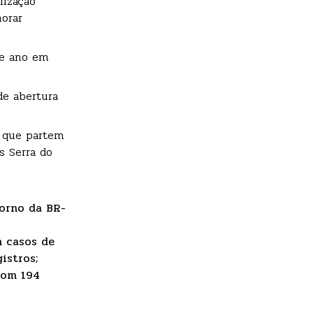
lização
norar
te ano em
de abertura
a que partem
s Serra do
torno da BR-
m casos de
istros;
 com 194