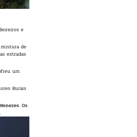
deireiros e
 mistura de
as estradas
sofreu um
ores Rurais
Menezes. Os
.