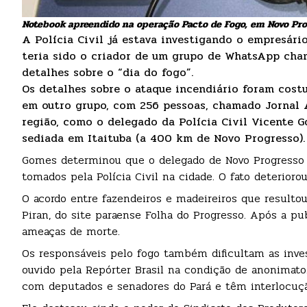
Notebook apreendido na operação Pacto de Fogo, em Novo Prog
A Polícia Civil já estava investigando o empresário
teria sido o criador de um grupo de WhatsApp cha
detalhes sobre o “dia do fogo”.
Os detalhes sobre o ataque incendiário foram cost
em outro grupo, com 256 pessoas, chamado Jornal 
região, como o delegado da Polícia Civil Vicente G
sediada em Itaituba (a 400 km de Novo Progresso).
Gomes determinou que o delegado de Novo Progresso n
tomados pela Polícia Civil na cidade. O fato deterioro
O acordo entre fazendeiros e madeireiros que resultou
Piran, do site paraense Folha do Progresso. Após a pub
ameaças de morte.
Os responsáveis pelo fogo também dificultam as inves
ouvido pela Repórter Brasil na condição de anonimato.
com deputados e senadores do Pará e têm interlocuçã