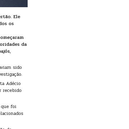
rtão. Ele
dos os
 começaram
oridades da
ajós,
aviam sido
vestigação.
sta Adécio
r recebido
 que foi
elacionados