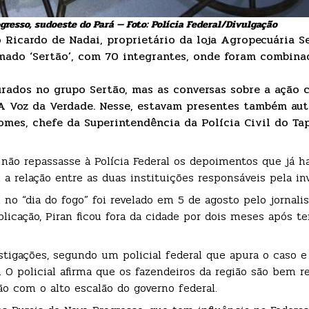
resso, sudoeste do Pará — Foto: Polícia Federal/Divulgação
 Ricardo de Nadai, proprietário da loja Agropecuária Se
mado ‘Sertão’, com 70 integrantes, onde foram combina
urados no grupo Sertão, mas as conversas sobre a ação
A Voz da Verdade. Nesse, estavam presentes também aut
omes, chefe da Superintendência da Polícia Civil do Tap
ão repassasse à Polícia Federal os depoimentos que já h
u a relação entre as duas instituições responsáveis pela in
 no “dia do fogo” foi revelado em 5 de agosto pelo jornali
licação, Piran ficou fora da cidade por dois meses após te
tigações, segundo um policial federal que apura o caso e
 O policial afirma que os fazendeiros da região são bem r
o com o alto escalão do governo federal.