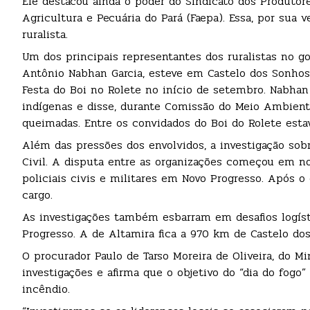
Ele destacou ainda o poder do Sindicato dos Produtor
Agricultura e Pecuária do Pará (Faepa). Essa, por sua
ruralista.
Um dos principais representantes dos ruralistas no gov
Antônio Nabhan Garcia, esteve em Castelo dos Sonhos, 
Festa do Boi no Rolete no início de setembro. Nabhan
indígenas e disse, durante Comissão do Meio Ambient
queimadas. Entre os convidados do Boi do Rolete es
Além das pressões dos envolvidos, a investigação sobre
Civil. A disputa entre as organizações começou em no
policiais civis e militares em Novo Progresso. Após o 
cargo.
As investigações também esbarram em desafios logíst
Progresso. A de Altamira fica a 970 km de Castelo do
O procurador Paulo de Tarso Moreira de Oliveira, do M
investigações e afirma que o objetivo do “dia do fogo” 
incêndio.