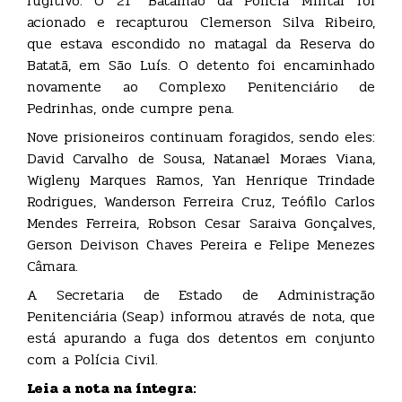
fugitivo. O 21º Batalhão da Polícia Militar foi
acionado e recapturou Clemerson Silva Ribeiro,
que estava escondido no matagal da Reserva do
Batatã, em São Luís. O detento foi encaminhado
novamente ao Complexo Penitenciário de
Pedrinhas, onde cumpre pena.
Nove prisioneiros continuam foragidos, sendo eles:
David Carvalho de Sousa, Natanael Moraes Viana,
Wigleny Marques Ramos, Yan Henrique Trindade
Rodrigues, Wanderson Ferreira Cruz, Teófilo Carlos
Mendes Ferreira, Robson Cesar Saraiva Gonçalves,
Gerson Deivison Chaves Pereira e Felipe Menezes
Câmara.
A Secretaria de Estado de Administração
Penitenciária (Seap) informou através de nota, que
está apurando a fuga dos detentos em conjunto
com a Polícia Civil.
Leia a nota na íntegra: