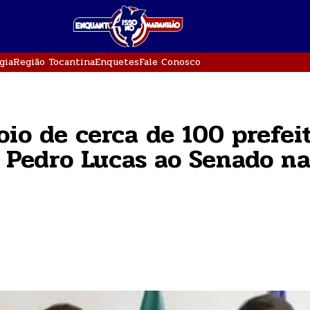
gia
Região Tocantina
Enquetes
Fale Conosco
oio de cerca de 100 prefei
 Pedro Lucas ao Senado n