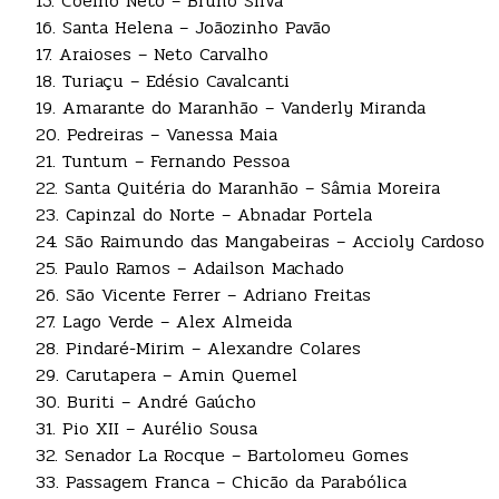
15. Coelho Neto – Bruno Silva
16. Santa Helena – Joãozinho Pavão
17. Araioses – Neto Carvalho
18. Turiaçu – Edésio Cavalcanti
19. Amarante do Maranhão – Vanderly Miranda
20. Pedreiras – Vanessa Maia
21. Tuntum – Fernando Pessoa
22. Santa Quitéria do Maranhão – Sâmia Moreira
23. Capinzal do Norte – Abnadar Portela
24. São Raimundo das Mangabeiras – Accioly Cardoso
25. Paulo Ramos – Adailson Machado
26. São Vicente Ferrer – Adriano Freitas
27. Lago Verde – Alex Almeida
28. Pindaré-Mirim – Alexandre Colares
29. Carutapera – Amin Quemel
30. Buriti – André Gaúcho
31. Pio XII – Aurélio Sousa
32. Senador La Rocque – Bartolomeu Gomes
33. Passagem Franca – Chicão da Parabólica