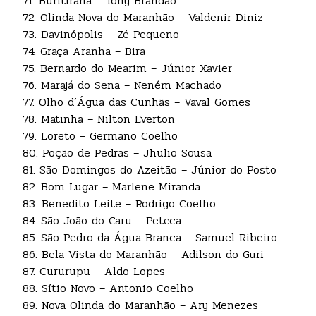
71. Buritirana – Tony Brandão
72. Olinda Nova do Maranhão – Valdenir Diniz
73. Davinópolis – Zé Pequeno
74. Graça Aranha – Bira
75. Bernardo do Mearim – Júnior Xavier
76. Marajá do Sena – Neném Machado
77. Olho d’Água das Cunhãs – Vaval Gomes
78. Matinha – Nilton Everton
79. Loreto – Germano Coelho
80. Poção de Pedras – Jhulio Sousa
81. São Domingos do Azeitão – Júnior do Posto
82. Bom Lugar – Marlene Miranda
83. Benedito Leite – Rodrigo Coelho
84. São João do Caru – Peteca
85. São Pedro da Água Branca – Samuel Ribeiro
86. Bela Vista do Maranhão – Adilson do Guri
87. Cururupu – Aldo Lopes
88. Sítio Novo – Antonio Coelho
89. Nova Olinda do Maranhão – Ary Menezes