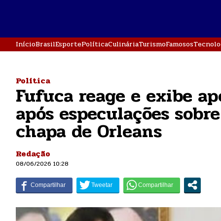
Início
Brasil
Esporte
Política
Culinária
Turismo
Famosos
Tecnolo
Política
Fufuca reage e exibe ap
após especulações sobre
chapa de Orleans
Redação
08/06/2026 10:28