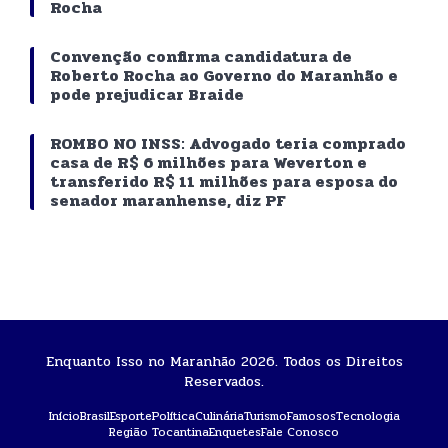
Rocha
Convenção confirma candidatura de
Roberto Rocha ao Governo do Maranhão e
pode prejudicar Braide
ROMBO NO INSS: Advogado teria comprado
casa de R$ 6 milhões para Weverton e
transferido R$ 11 milhões para esposa do
senador maranhense, diz PF
Enquanto Isso no Maranhão 2026. Todos os Direitos
Reservados.
Início
Brasil
Esporte
Política
Culinária
Turismo
Famosos
Tecnologia
Região Tocantina
Enquetes
Fale Conosco