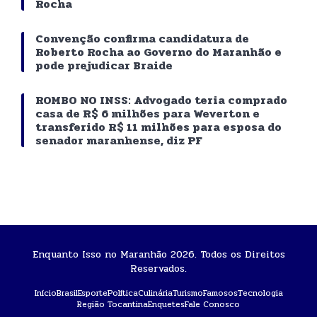
Rocha
Convenção confirma candidatura de
Roberto Rocha ao Governo do Maranhão e
pode prejudicar Braide
ROMBO NO INSS: Advogado teria comprado
casa de R$ 6 milhões para Weverton e
transferido R$ 11 milhões para esposa do
senador maranhense, diz PF
Enquanto Isso no Maranhão 2026. Todos os Direitos
Reservados.
Início
Brasil
Esporte
Política
Culinária
Turismo
Famosos
Tecnologia
Região Tocantina
Enquetes
Fale Conosco