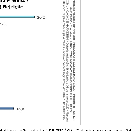
eitores não votaria ( REJEIÇÃO) . Detinha aparece com 3,