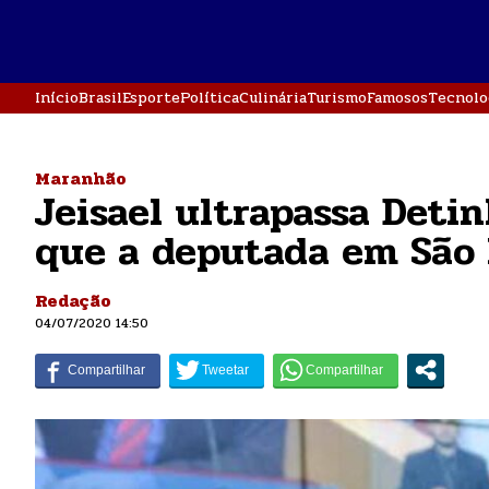
Início
Brasil
Esporte
Política
Culinária
Turismo
Famosos
Tecnolo
Maranhão
Jeisael ultrapassa Deti
que a deputada em São 
Redação
04/07/2020 14:50