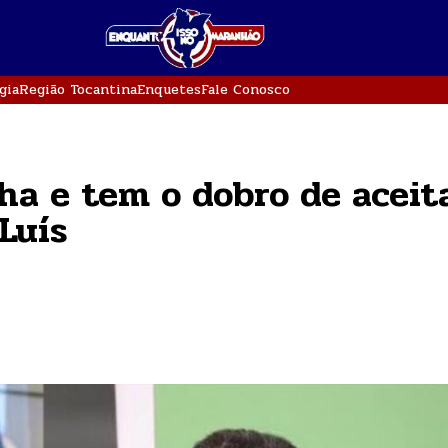
gia
Região Tocantina
Enquetes
Fale Conosco
nha e tem o dobro de aceit
Luís