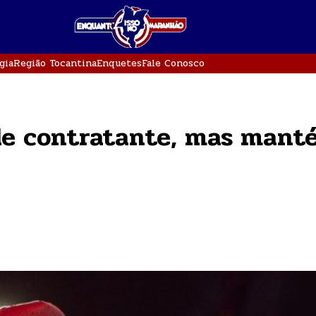
gia
Região Tocantina
Enquetes
Fale Conosco
de contratante, mas mant