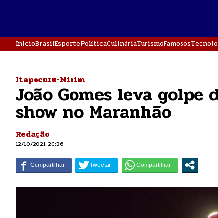
Início
Brasil
Esporte
Política
Culinária
Turismo
Famosos
Tecnolo
Itapecuru-Mirim
João Gomes leva golpe 
show no Maranhão
Redação
12/10/2021 20:36