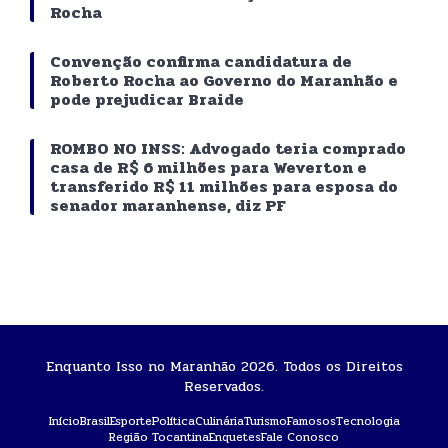
Rocha
Convenção confirma candidatura de
Roberto Rocha ao Governo do Maranhão e
pode prejudicar Braide
ROMBO NO INSS: Advogado teria comprado
casa de R$ 6 milhões para Weverton e
transferido R$ 11 milhões para esposa do
senador maranhense, diz PF
Enquanto Isso no Maranhão 2026. Todos os Direitos
Reservados.
Início
Brasil
Esporte
Política
Culinária
Turismo
Famosos
Tecnologia
Região Tocantina
Enquetes
Fale Conosco