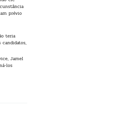
rcunstância
ham prévio
o teria
 candidatos,
vice, Jamel
ná-los