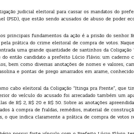
igação judicial eleitoral para cassar os mandatos do prefe
Jamel (PSD), que estão sendo acusados de abuso de poder e
os principais fundamentos da ação é a prisão do senhor R
) pela prática do crime eleitoral de compra de votos. Naque
contrada uma grande quantidade de santinhos da Coligação 
 e do então candidato a prefeito Lúcio Flávio; um caderno 
datos, bem como diversas anotações de nomes e valores, ca
gasolina e pontas de prego amarrados em arame, conhecid
como cabo eleitoral da Coligação “Itinga pra Frente”, que t
nterior do veículo do acusado foi arrecadado também um ap
las de R$ 2, R$ 20 e R$ 50. Sobre as anotações apreendida
ados à compra de fraldas, remédios, material de construçã
os, o que indica claramente a prática de compra de votos r
rio possui forte vínculo com o Prefeito Lúcio Flávio, te