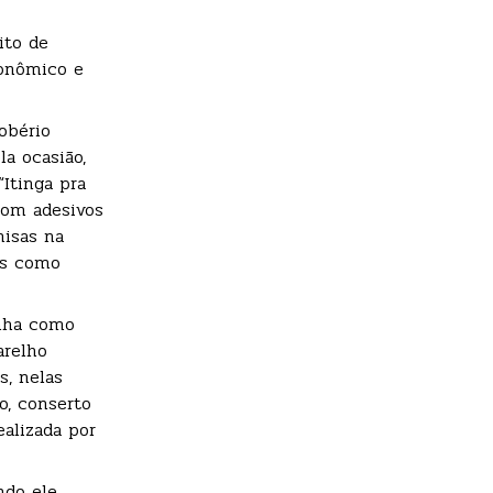
ito de
conômico e
obério
la ocasião,
“Itinga pra
com adesivos
misas na
os como
inha como
arelho
s, nelas
o, conserto
ealizada por
ndo ele