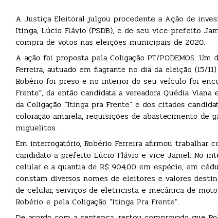
A Justiça Eleitoral julgou procedente a Ação de invest
Itinga, Lúcio Flávio (PSDB), e de seu vice-prefeito 
compra de votos nas eleições municipais de 2020.
A ação foi proposta pela Coligação PT/PODEMOS. Um d
Ferreira, autuado em flagrante no dia da eleição (15/11
Robério foi preso e no interior do seu veículo foi en
Frente”, da então candidata a vereadora Quédia Viana
da Coligação “Itinga pra Frente” e dos citados candi
coloração amarela, requisições de abastecimento de 
miguelitos.
Em interrogatório, Robério Ferreira afirmou trabalhar 
candidato a prefeito Lúcio Flávio e vice Jamel. No i
celular e a quantia de R$ 904,00 em espécie, em cédu
constam diversos nomes de eleitores e valores destin
de celular, serviços de eletricista e mecânica de mot
Robério e pela Coligação “Itinga Pra Frente”.
De acordo com a sentença, restou comprovado que Robé