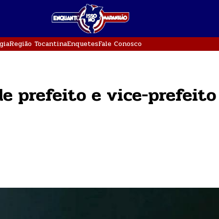
gia
Região Tocantina
Enquetes
Fale Conosco
e prefeito e vice-prefeit