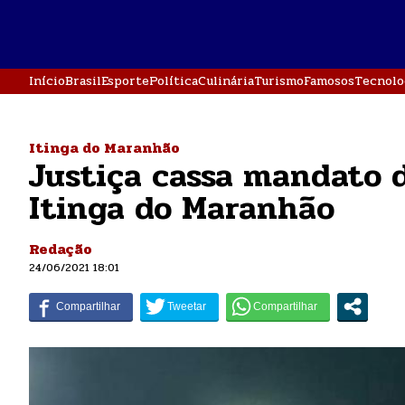
Início
Brasil
Esporte
Política
Culinária
Turismo
Famosos
Tecnolo
Itinga do Maranhão
Justiça cassa mandato d
Itinga do Maranhão
Redação
24/06/2021 18:01