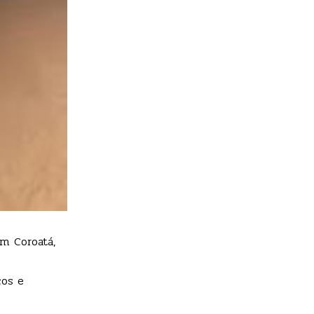
m Coroatá,
cos e