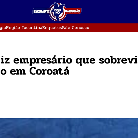
gia
Região Tocantina
Enquetes
Fale Conosco
diz empresário que sobrev
to em Coroatá