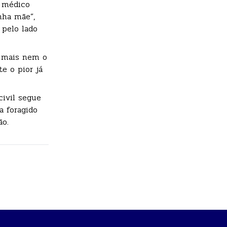
O médico
nha mãe”,
 pelo lado
e mais nem o
te o pior já
civil segue
a foragido
ão.