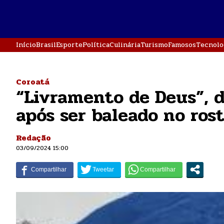
Início
Brasil
Esporte
Política
Culinária
Turismo
Famosos
Tecnolo
Coroatá
“Livramento de Deus”, 
após ser baleado no ros
Redação
03/09/2024 15:00