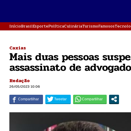
Início
Brasil
Esporte
Política
Culinária
Turismo
Famosos
Tecnolo
Caxias
Mais duas pessoas suspe
assassinato de advogado
Redação
26/05/2023 10:06