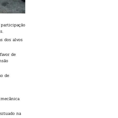
 participação
s.
s dos alvos
favor de
nsão
ão de
a mecânica
 situado na