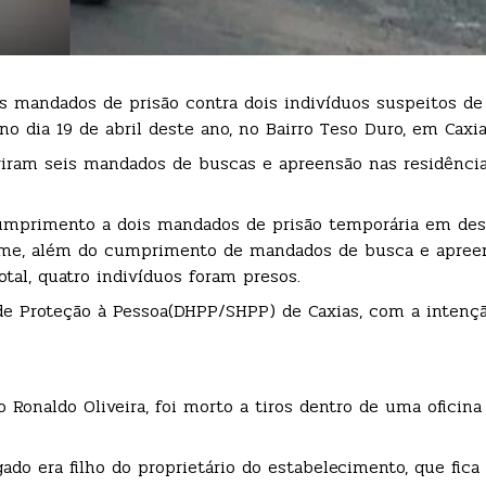
is mandados de prisão contra dois indivíduos suspeitos de
o dia 19 de abril deste ano, no Bairro Teso Duro, em Caxia
riram seis mandados de buscas e apreensão nas residência
 cumprimento a dois mandados de prisão temporária em des
rime, além do cumprimento de mandados de busca e apree
otal, quatro indivíduos foram presos.
 de Proteção à Pessoa(DHPP/SHPP) de Caxias, com a intenç
ado Ronaldo Oliveira, foi morto a tiros dentro de uma oficin
ado era filho do proprietário do estabelecimento, que fica