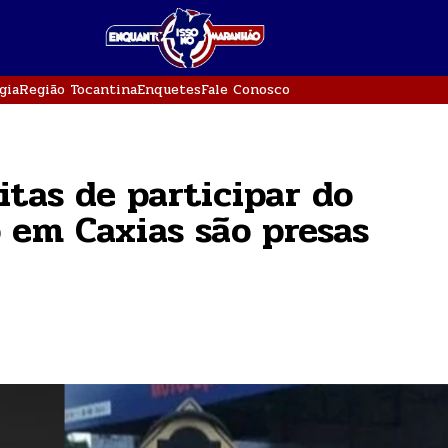
gia
Região Tocantina
Enquetes
Fale Conosco
itas de participar do
 em Caxias são presas