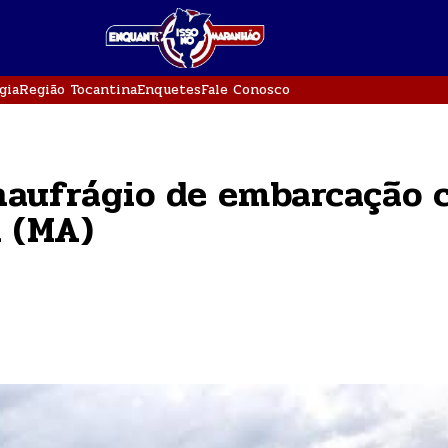
gia
Região Tocantina
Enquetes
Fale Conosco
 naufrágio de embarcação
a (MA)