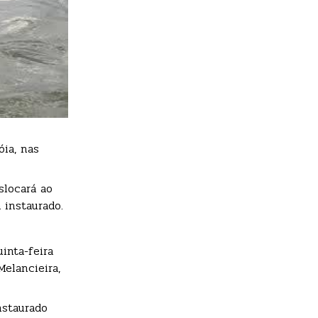
ia, nas
slocará ao
 instaurado.
inta-feira
elancieira,
nstaurado