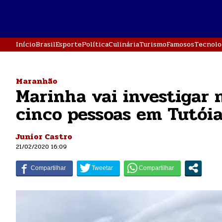
Início
Brasil
Esporte
Política
Culinária
Turismo
Famosos
Tecnolo
Maranhão
Marinha vai investigar
cinco pessoas em Tutói
Junior Castro
21/02/2020 16:09