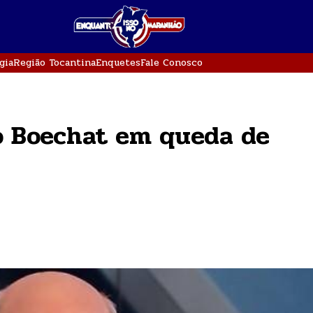
gia
Região Tocantina
Enquetes
Fale Conosco
do Boechat em queda de