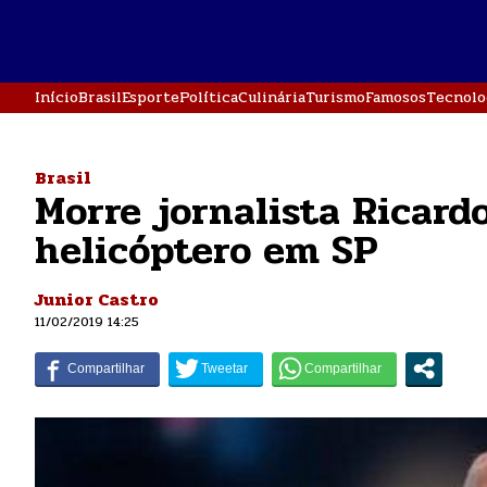
Início
Brasil
Esporte
Política
Culinária
Turismo
Famosos
Tecnolo
Brasil
Morre jornalista Ricar
helicóptero em SP
Junior Castro
11/02/2019 14:25