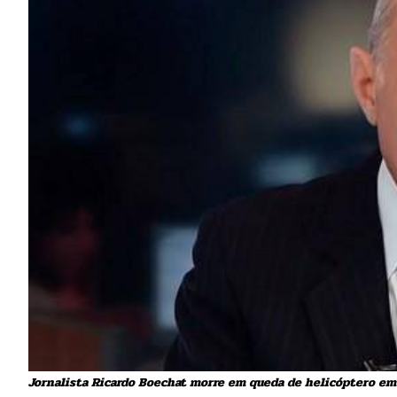
Jornalista Ricardo Boechat morre em queda de helicóptero em