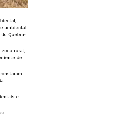
biental,
me ambiental
o do Quebra-
zona rural,
eniente de
, constaram
da
ientais e
as