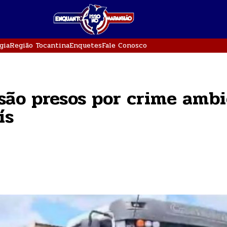
gia
Região Tocantina
Enquetes
Fale Conosco
são presos por crime ambi
ís