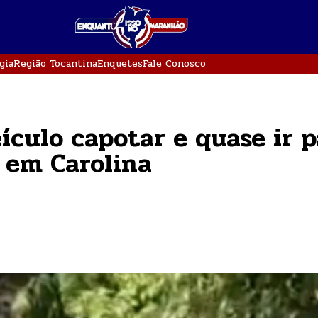
gia
Região Tocantina
Enquetes
Fale Conosco
ículo capotar e quase ir p
 em Carolina