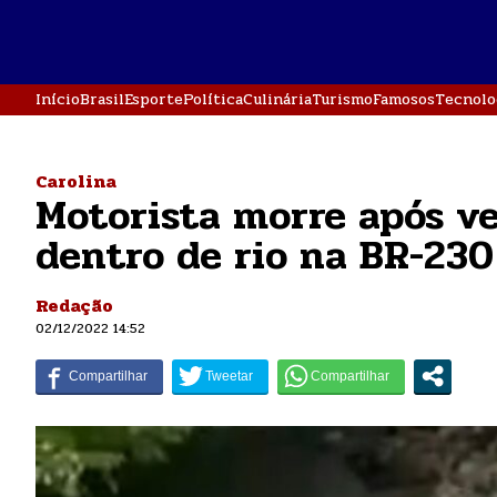
Início
Brasil
Esporte
Política
Culinária
Turismo
Famosos
Tecnolo
Carolina
Motorista morre após ve
dentro de rio na BR-230
Redação
02/12/2022 14:52