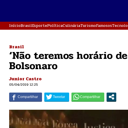
Início
Brasil
Esporte
Política
Culinária
Turismo
Famosos
Tecnolo
Brasil
‘Não teremos horário de
Bolsonaro
Junior Castro
05/04/2019 12:25