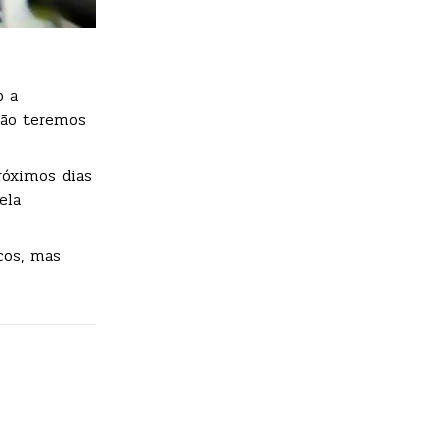
o a
não teremos
róximos dias
ela
cos, mas