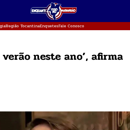
gia
Região Tocantina
Enquetes
Fale Conosco
 verão neste ano’, afirma