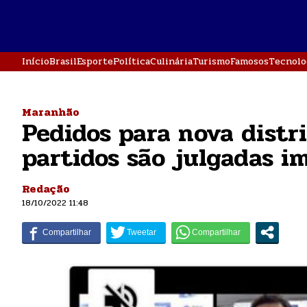
Início
Brasil
Esporte
Política
Culinária
Turismo
Famosos
Tecnolo
Maranhão
Pedidos para nova distr
partidos são julgadas 
Redação
18/10/2022 11:48