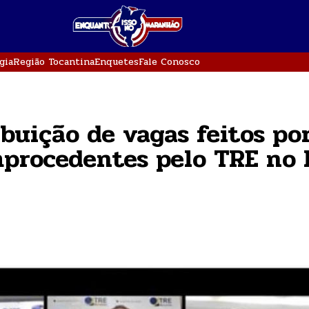
gia
Região Tocantina
Enquetes
Fale Conosco
ibuição de vagas feitos po
improcedentes pelo TRE no