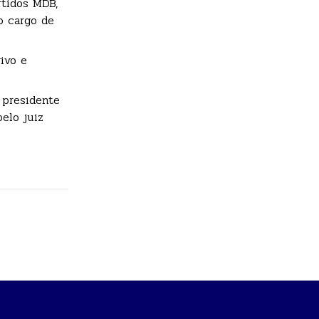
rtidos MDB,
o cargo de
ivo e
 presidente
elo juiz