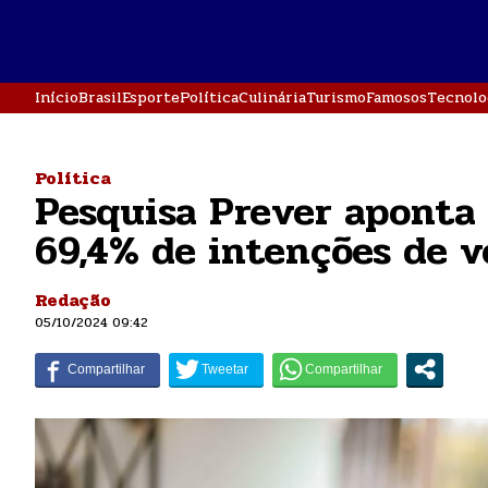
Início
Brasil
Esporte
Política
Culinária
Turismo
Famosos
Tecnolo
Política
Pesquisa Prever aponta
69,4% de intenções de v
Redação
05/10/2024 09:42