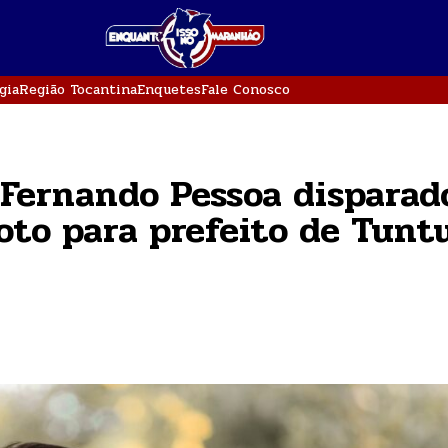
gia
Região Tocantina
Enquetes
Fale Conosco
 Fernando Pessoa dispara
oto para prefeito de Tun