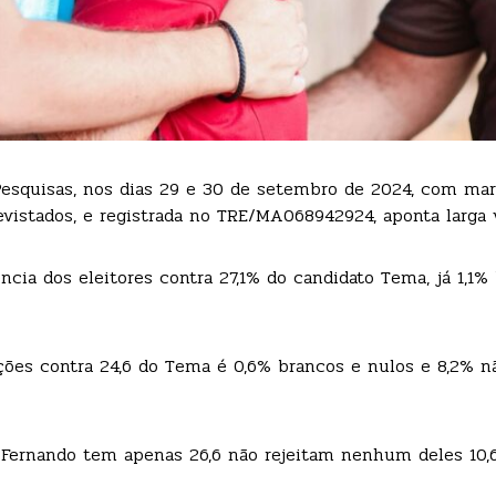
 Pesquisas, nos dias 29 e 30 de setembro de 2024, com ma
evistados, e registrada no TRE/MA068942924, aponta larga
cia dos eleitores contra 27,1% do candidato Tema, já 1,1%
ções contra 24,6 do Tema é 0,6% brancos e nulos e 8,2% 
 Fernando tem apenas 26,6 não rejeitam nenhum deles 10,