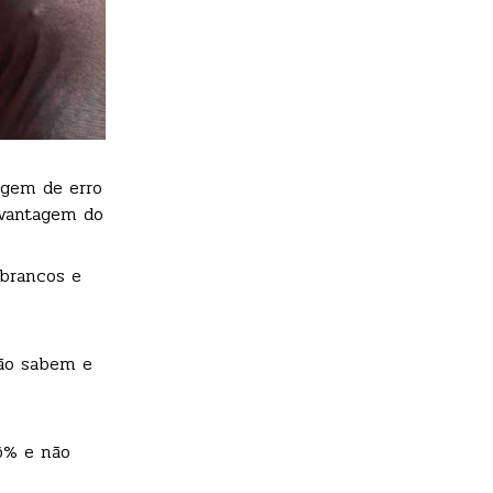
rgem de erro
 vantagem do
 brancos e
não sabem e
6% e não