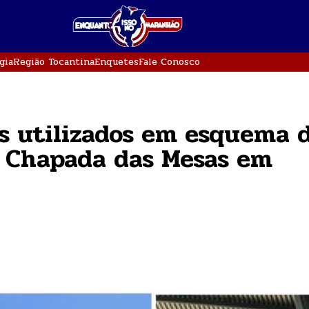
gia
Região Tocantina
Enquetes
Fale Conosco
is utilizados em esquema 
a Chapada das Mesas em