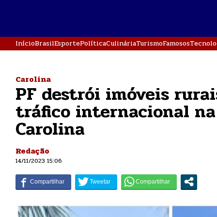
Início
Brasil
Esporte
Política
Culinária
Turismo
Famosos
Tecnolo
Carolina
PF destrói imóveis rura
tráfico internacional n
Carolina
Redação
14/11/2023 15:06