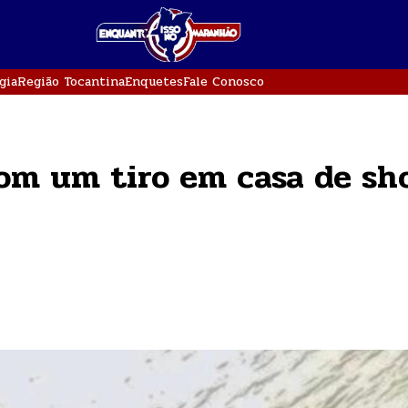
gia
Região Tocantina
Enquetes
Fale Conosco
om um tiro em casa de sh