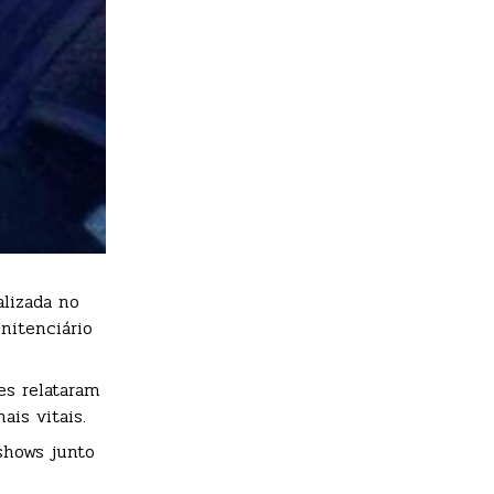
alizada no
nitenciário
es relataram
ais vitais.
shows junto