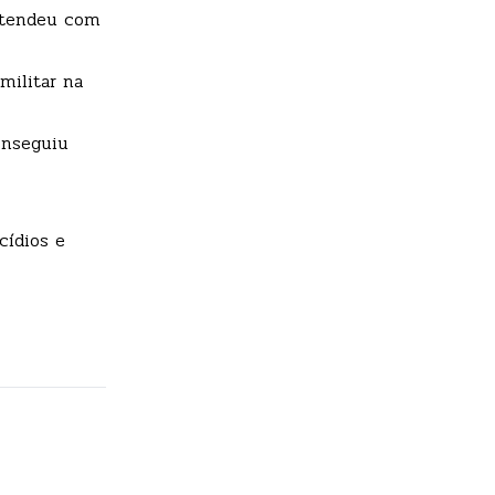
entendeu com
militar na
onseguiu
cídios e