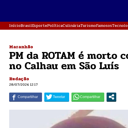
Início
Brasil
Esporte
Política
Culinária
Turismo
Famosos
Tecnolo
Maranhão
PM da ROTAM é morto c
no Calhau em São Luís
Redação
28/07/2024 12:17