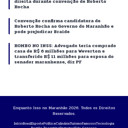
direita durante convenção de Roberto
Rocha
Convenção confirma candidatura de
Roberto Rocha ao Governo do Maranhão e
pode prejudicar Braide
ROMBO NO INSS: Advogado teria comprado
casa de R$ 6 milhões para Weverton e
transferido R$ 11 milhões para esposa do
senador maranhense, diz PF
Enquanto Isso no Maranhão 2026. Todos os Direitos
Reservados.
Início
Brasil
Esporte
Política
Culinária
Turismo
Famosos
Tecnologia
Região Tocantina
Enquetes
Fale Conosco