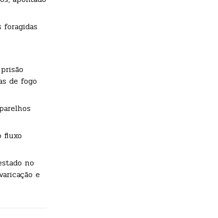
 foragidas
 prisão
as de fogo
parelhos
 fluxo
estado no
varicação e