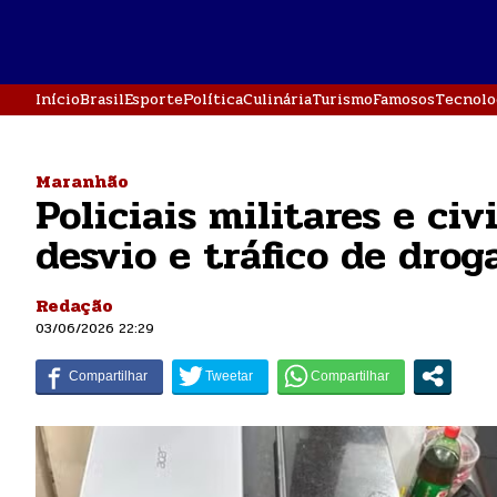
Início
Brasil
Esporte
Política
Culinária
Turismo
Famosos
Tecnolo
Maranhão
Policiais militares e c
desvio e tráfico de dro
Redação
03/06/2026 22:29