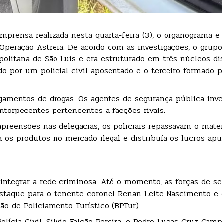
imprensa realizada nesta quarta-feira (3), o organograma 
 Operação Astreia. De acordo com as investigações, o grup
olitana de São Luís e era estruturado em três núcleos di
ado por um policial civil aposentado e o terceiro formado p
amentos de drogas. Os agentes de segurança pública inve
ntorpecentes pertencentes a facções rivais.
apreensões nas delegacias, os policiais repassavam o materi
a os produtos no mercado ilegal e distribuía os lucros apu
integrar a rede criminosa. Até o momento, as forças de s
destaque para o tenente-coronel Renan Leite Nascimento e
o de Policiamento Turístico (BPTur).
ícia Civil, Silvio Falcão Pereira, e Pedro Lucas Cruz Cam