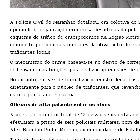
A Polícia Civil do Maranhão detalhou, em coletiva de 
operandi da organização criminosa desarticulada pela
esquema de tráfico de entorpecentes na Região Metrop
composto por policiais militares da ativa, outro lider
traficantes locais.
O mecanismo do crime baseava-se no desvio de carreg
utilizavam suas funções para realizar apreensões de e
No entanto, em vez de formalizar o registro legal das 
diretamente para o núcleo de traficantes, que revendi
os integrantes do esquema.
Oficiais de alta patente entre os alvos
A operação mira um total de 12 pessoas suspeitas de 
efetuaram a prisão de seis policiais militares, com 
Alex Brandon Pinho Moreno, ex-comandante do Batalhã
Também foram detidos o investigador aposentado da Pol