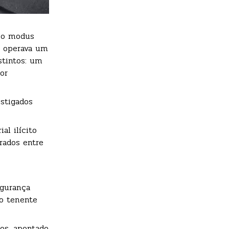
e o modus
o operava um
stintos: um
or
stigados
al ilícito
rados entre
egurança
 o tenente
pos, apontado