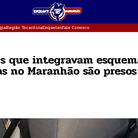
gia
Região Tocantina
Enquetes
Fale Conosco
ivis que integravam esquem
gas no Maranhão são presos