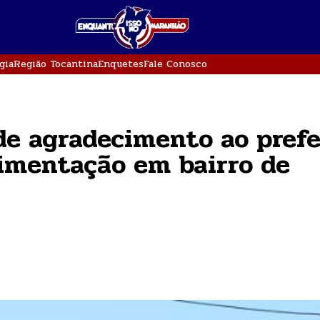
gia
Região Tocantina
Enquetes
Fale Conosco
de agradecimento ao prefe
vimentação em bairro de