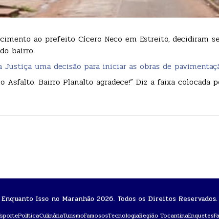
imento ao prefeito Cícero Neco em Estreito, decidiram se
o bairro.
a Justiça uma decisão para iniciar as obras de pavimentaç
 Asfalto. Bairro Planalto agradece!” Diz a faixa colocada p
Enquanto Isso no Maranhão 2026. Todos os Direitos Reservados.
Esporte
Política
Culinária
Turismo
Famosos
Tecnologia
Região Tocantina
Enquetes
F