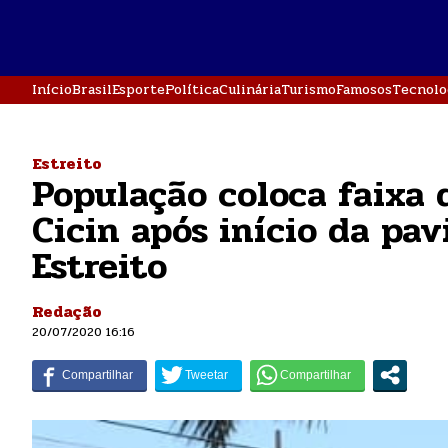
Início
Brasil
Esporte
Política
Culinária
Turismo
Famosos
Tecnolo
Estreito
População coloca faixa 
Cicin após início da pa
Estreito
Redação
20/07/2020 16:16