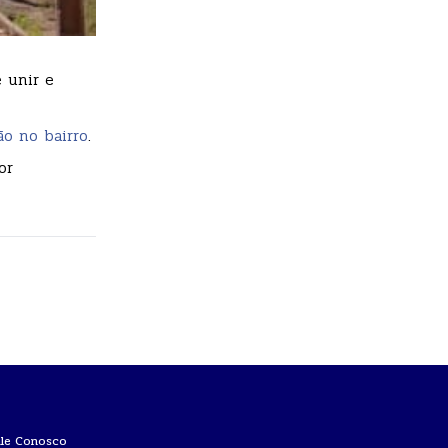
 unir e
ão no bairro
.
or
ale Conosco