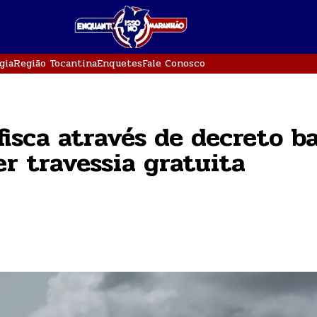
gia
Região Tocantina
Enquetes
Fale Conosco
fisca através de decreto b
er travessia gratuita