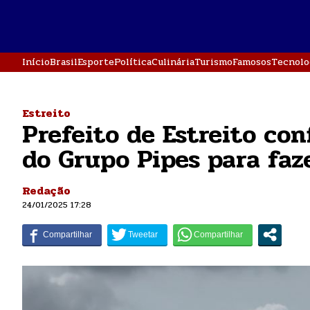
Início
Brasil
Esporte
Política
Culinária
Turismo
Famosos
Tecnolo
Estreito
Prefeito de Estreito con
do Grupo Pipes para faz
Redação
24/01/2025 17:28