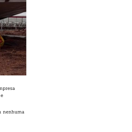
empresa
 e
sem nenhuma